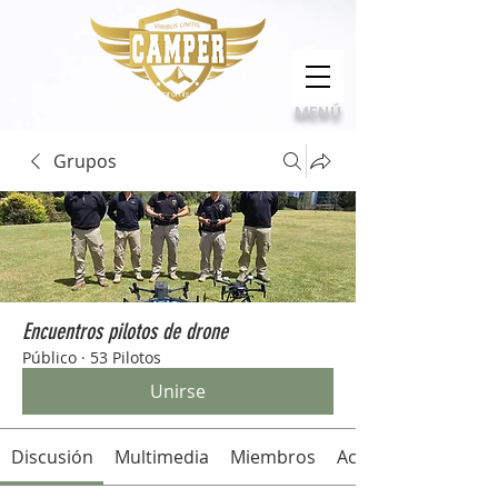
Calidad, compromiso e innovación
MENÚ
Grupos
Encuentros pilotos de drone
Público
·
53 Pilotos
Unirse
Discusión
Multimedia
Miembros
Acerca de