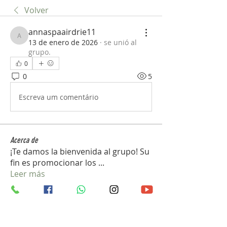
Volver
annaspaairdrie11
annaspaairdrie11
13 de enero de 2026
·
se unió al
grupo.
0
0
5
Escreva um comentário
Acerca de
¡Te damos la bienvenida al grupo! Su
fin es promocionar los
...
Leer más
Pilotos
mini sznia
Seguir