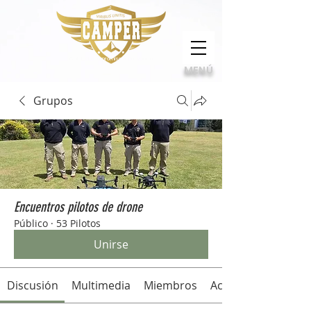
Calidad, compromiso e innovación
MENÚ
Grupos
Encuentros pilotos de drone
Público
·
53 Pilotos
Unirse
Discusión
Multimedia
Miembros
Acerca de