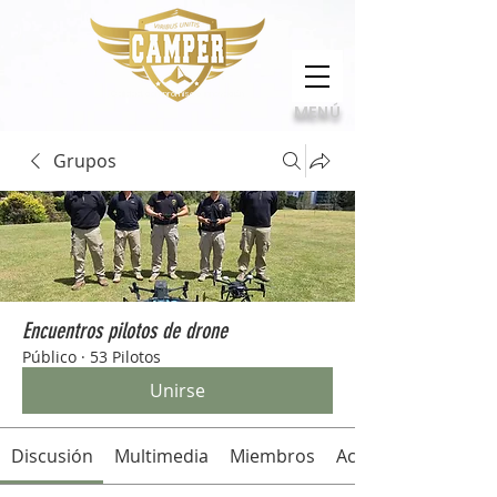
Calidad, compromiso e innovación
MENÚ
Grupos
Encuentros pilotos de drone
Público
·
53 Pilotos
Unirse
Discusión
Multimedia
Miembros
Acerca de