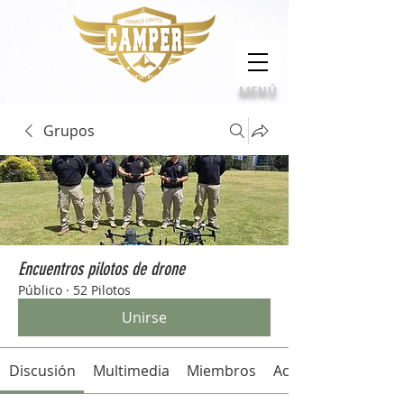
Calidad, compromiso e innovación
MENÚ
Grupos
Encuentros pilotos de drone
Público
·
52 Pilotos
Unirse
Discusión
Multimedia
Miembros
Acerca de