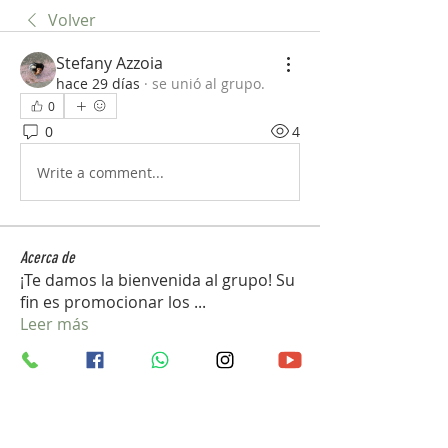
Volver
Stefany Azzoia
hace 29 días
·
se unió al grupo.
0
0
4
Write a comment...
Acerca de
¡Te damos la bienvenida al grupo! Su
fin es promocionar los
...
Leer más
Pilotos
mini sznia
Seguir