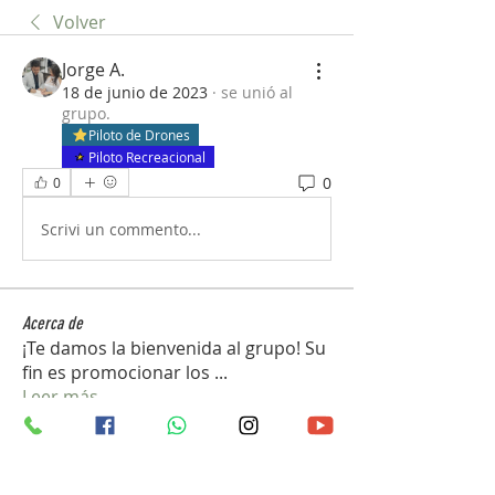
Volver
Jorge A.
18 de junio de 2023
·
se unió al
grupo.
Piloto de Drones
Piloto Recreacional
0
0
Scrivi un commento...
Acerca de
¡Te damos la bienvenida al grupo! Su
fin es promocionar los
...
Leer más
Pilotos