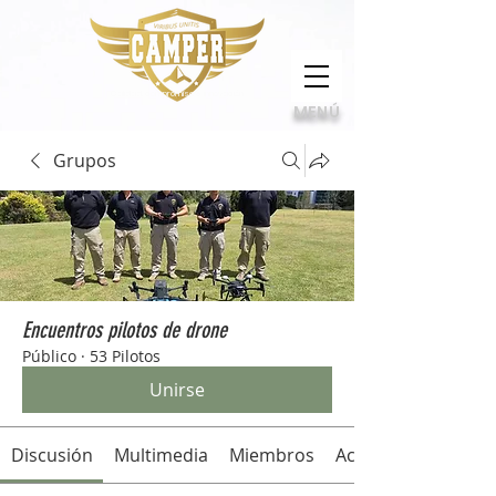
Calidad, compromiso e innovación
MENÚ
Grupos
Encuentros pilotos de drone
Público
·
53 Pilotos
Unirse
Discusión
Multimedia
Miembros
Acerca de