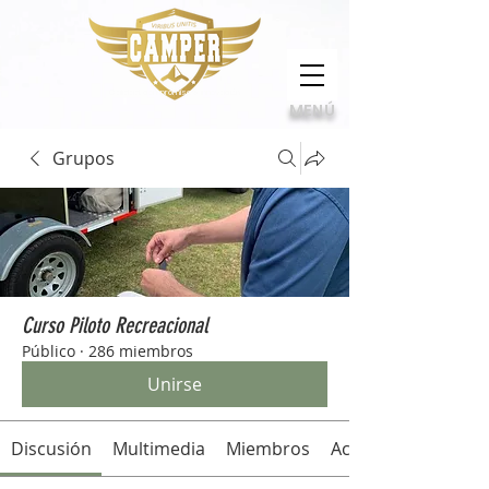
Calidad, compromiso e innovación
MENÚ
Grupos
Curso Piloto Recreacional
Público
·
286 miembros
Unirse
Discusión
Multimedia
Miembros
Acerca de