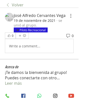
Volver
José Alfredo Cervantes Vega
19 de noviembre de 2021
·
se
unió al grupo.
Piloto Recreacional
0
0
Write a comment...
Acerca de
¡Te damos la bienvenida al grupo!
Puedes conectarte con otro
...
Leer más
Miembros
vedcom.dron
Seguir
vedcom.dron