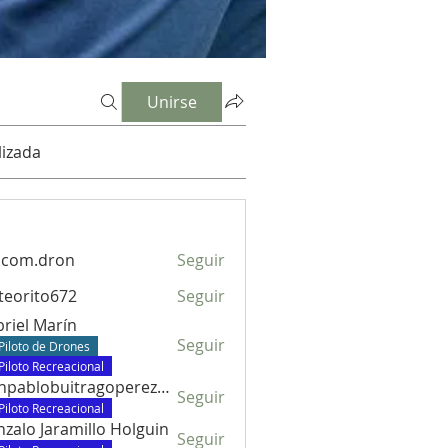
Unirse
izada
dcom.dron
Seguir
.dron
eorito672
Seguir
to672
riel Marín
Seguir
Piloto de Drones
Piloto Recreacional
juanpablobuitragoperez672
Seguir
lobuitragoperez672
Piloto Recreacional
zalo Jaramillo Holguin
Seguir