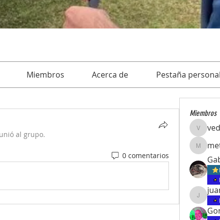
Miembros
Acerca de
Pestaña personal
Miembros
ve
vedcom
unió al grupo.
met
meteori
0 comentarios
Gab
juanpab
Gon