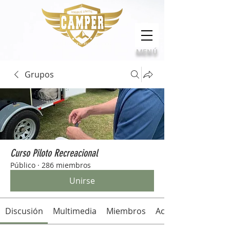
Calidad, compromiso e innovación
MENÚ
Grupos
Curso Piloto Recreacional
Público
·
286 miembros
Unirse
Discusión
Multimedia
Miembros
Acerca de