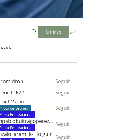
Unirse
izada
dcom.dron
Seguir
.dron
eorito672
Seguir
to672
riel Marín
Seguir
Piloto de Drones
Piloto Recreacional
juanpablobuitragoperez672
Seguir
lobuitragoperez672
Piloto Recreacional
zalo Jaramillo Holguin
Seguir