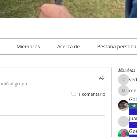
Miembros
Acerca de
Pestaña personal
Miembros
ve
vedcom
unió al grupo.
met
1 comentario
meteori
Gab
juanpab
Gon