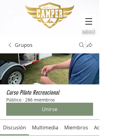
Calidad, compromiso e innovación
MENÚ
Grupos
Curso Piloto Recreacional
Público
·
286 miembros
Unirse
Discusión
Multimedia
Miembros
Acerca de