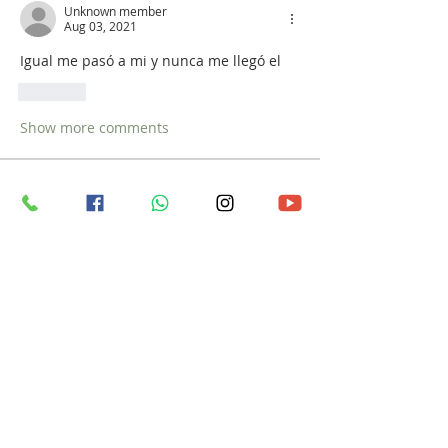
Unknown member
Aug 03, 2021
Igual me pasó a mi y nunca me llegó el 
Like
Show more comments
Acerca de
¡Te damos la bienvenida al grupo!
Puedes conectarte con otro
...
Leer más
Miembros
vedcom.dron
Seguir
vedcom.dron
meteorito672
Seguir
meteorito672
Gabriel Marín
Seguir
Piloto de Drones