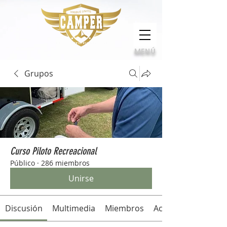
Calidad, compromiso e innovación
MENÚ
Grupos
Curso Piloto Recreacional
Público
·
286 miembros
Unirse
Discusión
Multimedia
Miembros
Acerca de