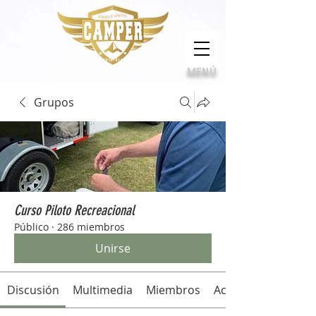
Calidad, compromiso e innovación
MENÚ
Grupos
Curso Piloto Recreacional
Público
·
286 miembros
Unirse
Discusión
Multimedia
Miembros
Acerca de