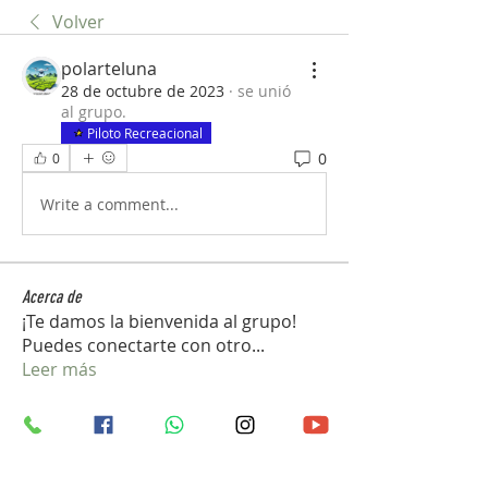
Volver
polarteluna
28 de octubre de 2023
·
se unió
al grupo.
Piloto Recreacional
0
0
Write a comment...
Acerca de
¡Te damos la bienvenida al grupo!
Puedes conectarte con otro
...
Leer más
Miembros
vedcom.dron
Seguir
vedcom.dron