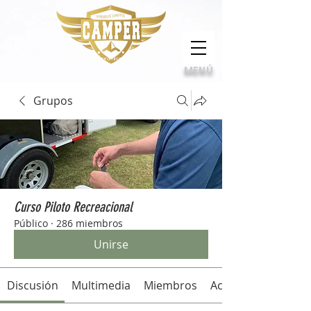
Calidad, compromiso e innovación
MENÚ
Grupos
Curso Piloto Recreacional
Público
·
286 miembros
Unirse
Discusión
Multimedia
Miembros
Acerca de