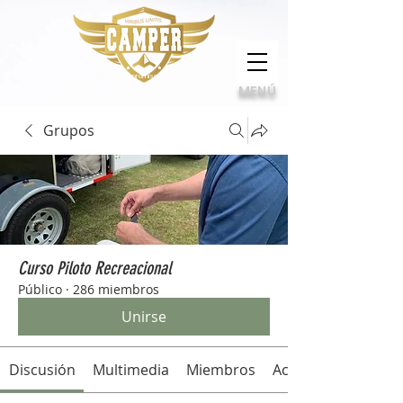
Calidad, compromiso e innovación
MENÚ
Grupos
Curso Piloto Recreacional
Público
·
286 miembros
Unirse
Discusión
Multimedia
Miembros
Acerca de