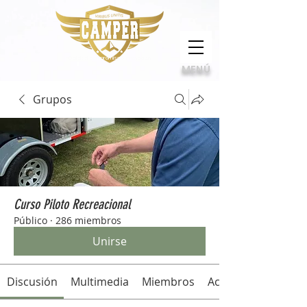
Calidad, compromiso e innovación
MENÚ
Grupos
Curso Piloto Recreacional
Público
·
286 miembros
Unirse
Discusión
Multimedia
Miembros
Acerca de