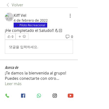
Volver
Kiff Vel
4 de febrero de 2022
Piloto Recreacional
¡He completado el Saludo!! 💪🏻
0
0
댓글을 입력하세요.
Acerca de
¡Te damos la bienvenida al grupo!
Puedes conectarte con otro
...
Leer más
Miembros
vedcom.dron
Seguir
vedcom.dron