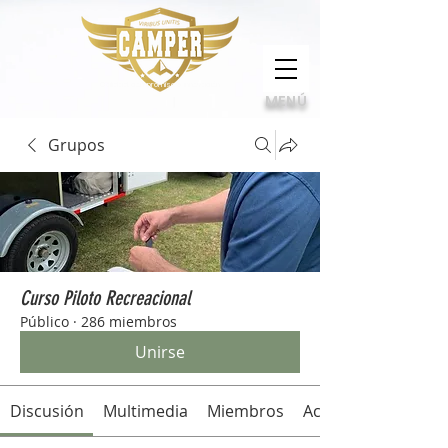
Calidad, compromiso e innovación
MENÚ
Grupos
Curso Piloto Recreacional
Público
·
286 miembros
Unirse
Discusión
Multimedia
Miembros
Acerca de