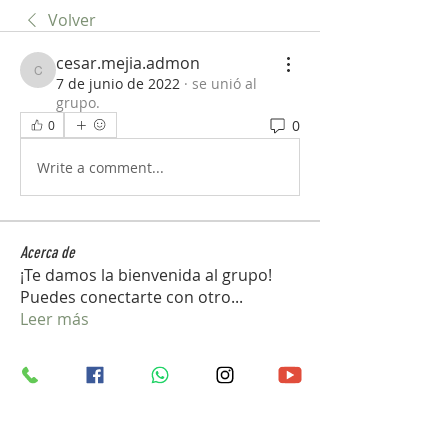
Volver
cesar.mejia.admon
cesar.mejia.admon
7 de junio de 2022
·
se unió al
grupo.
0
0
Write a comment...
Acerca de
¡Te damos la bienvenida al grupo!
Puedes conectarte con otro
...
Leer más
Miembros
vedcom.dron
Seguir
vedcom.dron