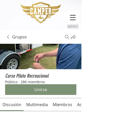
Calidad, compromiso e innovación
MENÚ
Grupos
Curso Piloto Recreacional
Público
·
286 miembros
Unirse
Discusión
Multimedia
Miembros
Acerca de