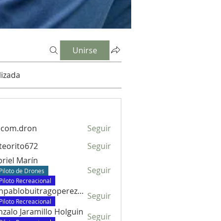
Unirse
izada
dcom.dron
Seguir
.dron
eorito672
Seguir
to672
riel Marín
Seguir
Piloto de Drones
Piloto Recreacional
juanpablobuitragoperez672
Seguir
lobuitragoperez672
Piloto Recreacional
zalo Jaramillo Holguin
Seguir