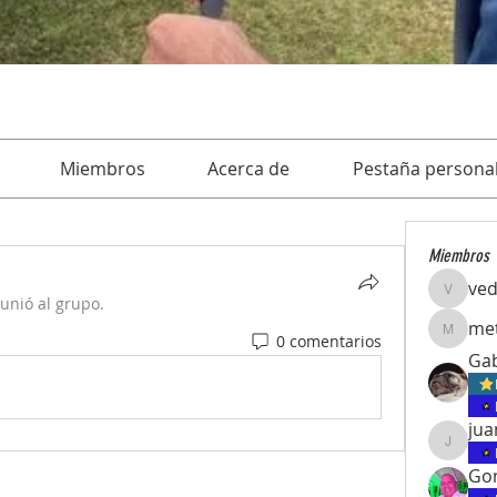
Miembros
Acerca de
Pestaña personal
Miembros
ve
vedcom
 unió al grupo.
met
0 comentarios
meteori
Gab
juanpab
Gon