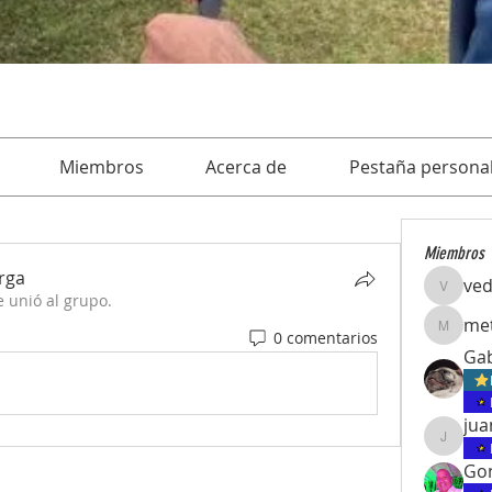
Miembros
Acerca de
Pestaña personal
Miembros
rga
ve
vedcom
e unió al grupo.
met
0 comentarios
meteori
Gab
juanpab
Gon