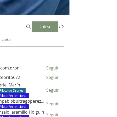
Unirse
izada
dcom.dron
Seguir
.dron
eorito672
Seguir
to672
riel Marín
Seguir
Piloto de Drones
Piloto Recreacional
juanpablobuitragoperez672
Seguir
lobuitragoperez672
Piloto Recreacional
zalo Jaramillo Holguin
Seguir