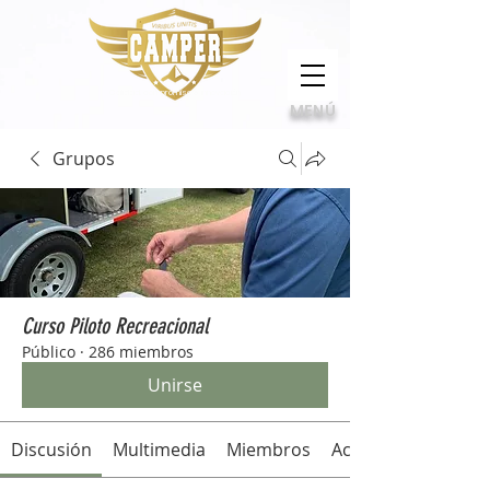
Calidad, compromiso e innovación
MENÚ
Grupos
Curso Piloto Recreacional
Público
·
286 miembros
Unirse
Discusión
Multimedia
Miembros
Acerca de