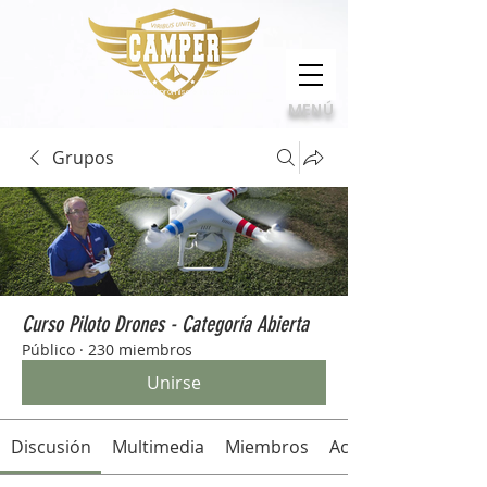
Calidad, compromiso e innovación
MENÚ
Grupos
Curso Piloto Drones - Categoría Abierta
Público
·
230 miembros
Unirse
Discusión
Multimedia
Miembros
Acerca de