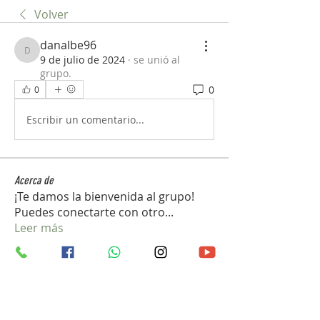
Volver
danalbe96
danalbe96
9 de julio de 2024
·
se unió al
grupo.
0
0
Escribir un comentario...
Acerca de
¡Te damos la bienvenida al grupo!
Puedes conectarte con otro
...
Leer más
Miembros
john_gb1
Seguir
john_gb1