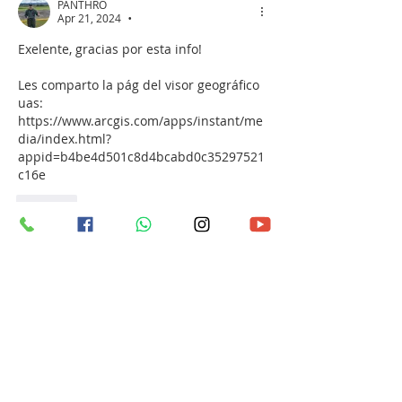
PANTHRO
Apr 21, 2024
•
Exelente, gracias por esta info! 
Les comparto la pág del visor geográfico 
uas: 
https://www.arcgis.com/apps/instant/me
dia/index.html?
appid=b4be4d501c8d4bcabd0c35297521
c16e
Like
Acerca de
¡Te damos la bienvenida al grupo!
Puedes conectarte con otro
...
Leer más
Miembros
john_gb1
Seguir