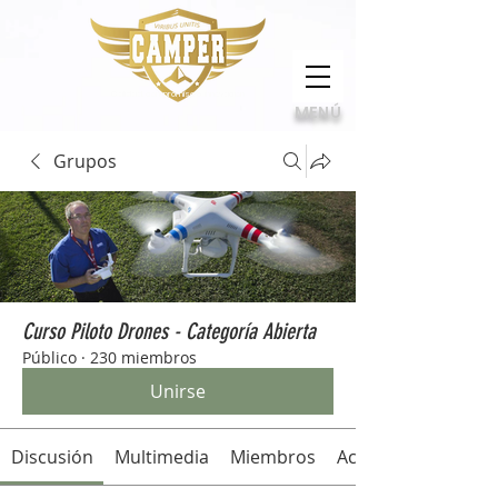
Calidad, compromiso e innovación
MENÚ
Grupos
Curso Piloto Drones - Categoría Abierta
Público
·
230 miembros
Unirse
Discusión
Multimedia
Miembros
Acerca de