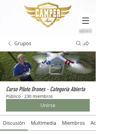
Calidad, compromiso e innovación
MENÚ
Grupos
Curso Piloto Drones - Categoría Abierta
Público
·
230 miembros
Unirse
Discusión
Multimedia
Miembros
Acerca de