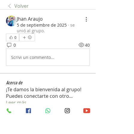
Volver
Jhan Araujo
5 de septiembre de 2025
·
se
unió al grupo.
0
0
40
Scrivi un commento...
Acerca de
¡Te damos la bienvenida al grupo!
Puedes conectarte con otro
...
Leer más
Miembros
john_gb1
Seguir
john_gb1