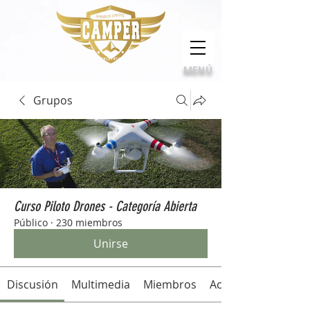
Calidad, compromiso e innovación
MENÚ
Grupos
Curso Piloto Drones - Categoría Abierta
Público
·
230 miembros
Unirse
Discusión
Multimedia
Miembros
Acerca de