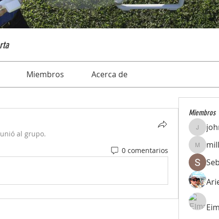
rta
Miembros
Acerca de
Miembros
joh
john_gb
 unió al grupo.
mil
0 comentarios
millern
Se
Ari
Eim