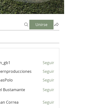
Unirse
n_gb1
Seguir
1
lernproducciones
Seguir
producciones
basPolo
Seguir
el Bustamante
Seguir
an Correa
Seguir