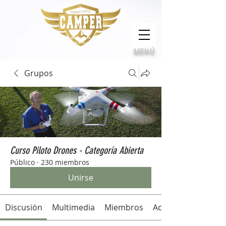
Calidad, compromiso e innovación
MENÚ
Grupos
Curso Piloto Drones - Categoría Abierta
Público
·
230 miembros
Unirse
Discusión
Multimedia
Miembros
Acerca de