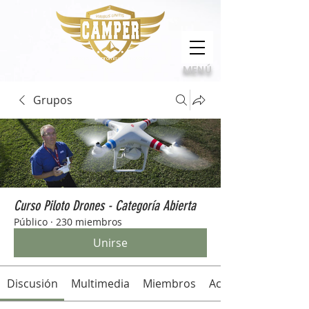
Calidad, compromiso e innovación
MENÚ
Grupos
Curso Piloto Drones - Categoría Abierta
Público
·
230 miembros
Unirse
Discusión
Multimedia
Miembros
Acerca de