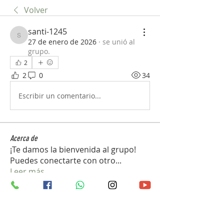
Volver
santi-1245
santi-1245
27 de enero de 2026
·
se unió al
grupo.
2
2
0
34
Escribir un comentario...
Acerca de
¡Te damos la bienvenida al grupo!
Puedes conectarte con otro
...
Leer más
Miembros
john_gb1
Seguir
john_gb1