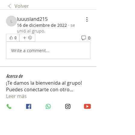
Volver
luuusland215
luuusland215
16 de diciembre de 2022
·
se
unió al grupo.
0
0
Write a comment...
Acerca de
¡Te damos la bienvenida al grupo!
Puedes conectarte con otro
...
Leer más
Miembros
john_gb1
Seguir
john_gb1