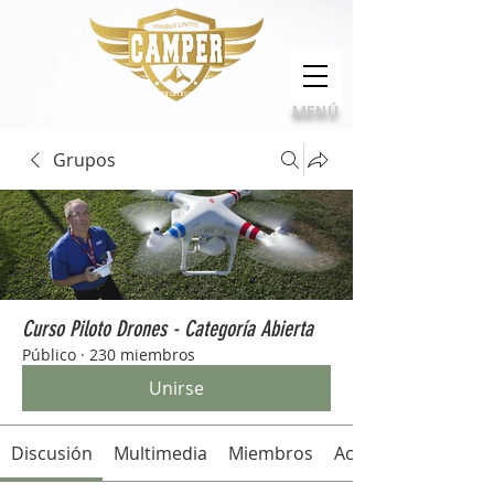
Calidad, compromiso e innovación
MENÚ
Grupos
Curso Piloto Drones - Categoría Abierta
Público
·
230 miembros
Unirse
Discusión
Multimedia
Miembros
Acerca de