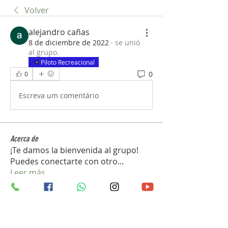
Volver
alejandro cañas
8 de diciembre de 2022
·
se unió
al grupo.
Piloto Recreacional
0
0
Escreva um comentário
Acerca de
¡Te damos la bienvenida al grupo!
Puedes conectarte con otro
...
Leer más
Miembros
john_gb1
Seguir
john_gb1