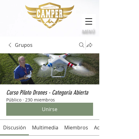
Calidad, compromiso e innovación
MENÚ
Grupos
Curso Piloto Drones - Categoría Abierta
Público
·
230 miembros
Unirse
Discusión
Multimedia
Miembros
Acerca de