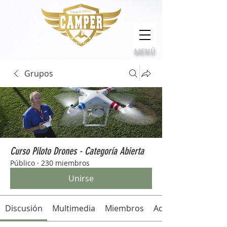
Calidad, compromiso e innovación
MENÚ
Grupos
Curso Piloto Drones - Categoría Abierta
Público
·
230 miembros
Unirse
Discusión
Multimedia
Miembros
Acerca de