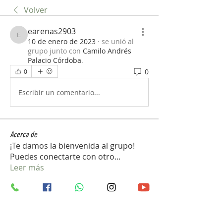
Volver
earenas2903
earenas2903
10 de enero de 2023
·
se unió al
grupo junto con
Camilo Andrés
Palacio Córdoba
.
0
0
Escribir un comentario...
Acerca de
¡Te damos la bienvenida al grupo!
Puedes conectarte con otro
...
Leer más
Miembros
john_gb1
Seguir
john_gb1