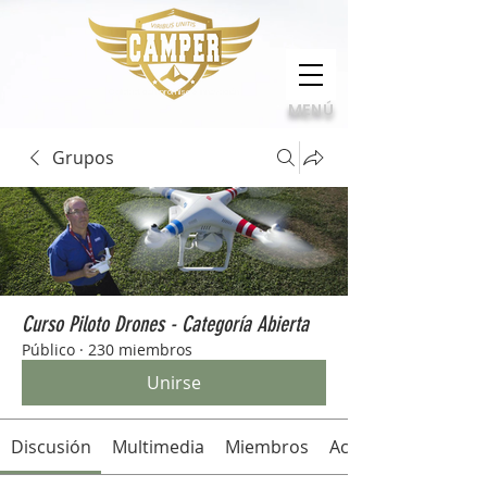
Calidad, compromiso e innovación
MENÚ
Grupos
Curso Piloto Drones - Categoría Abierta
Público
·
230 miembros
Unirse
Discusión
Multimedia
Miembros
Acerca de