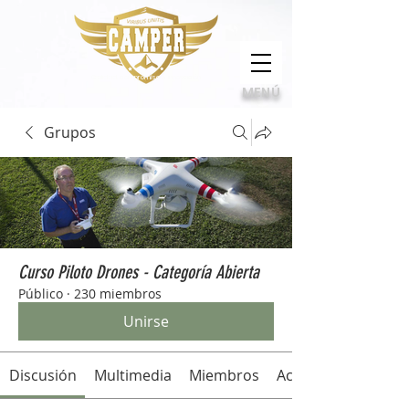
Calidad, compromiso e innovación
MENÚ
Grupos
Curso Piloto Drones - Categoría Abierta
Público
·
230 miembros
Unirse
Discusión
Multimedia
Miembros
Acerca de