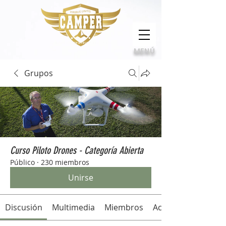
Calidad, compromiso e innovación
MENÚ
Grupos
Curso Piloto Drones - Categoría Abierta
Público
·
230 miembros
Unirse
Discusión
Multimedia
Miembros
Acerca de