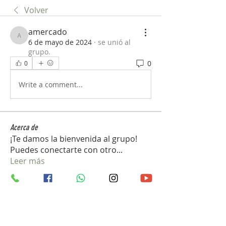
Volver
amercado
amercado
6 de mayo de 2024
·
se unió al
grupo.
0
0
Write a comment...
Acerca de
¡Te damos la bienvenida al grupo!
Puedes conectarte con otro
...
Leer más
Miembros
john_gb1
Seguir
john_gb1