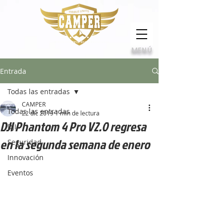
Calidad, compromiso e innovación
MENÚ
Entrada
Todas las entradas
CAMPER
Todas las entradas
22 dic 2019
1 min de lectura
DJI Phantom 4 Pro V2.0 regresa
DJI
en la segunda semana de enero
Seguridad
Innovación
Eventos