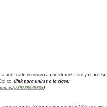
está publicado en www.camperdrones.com y el acceso 
blico. 
(link para unirse a la clase:
oom.us/j/89289949635
)
 temas como: ¿Si no puedo pagarlo? Entonces es