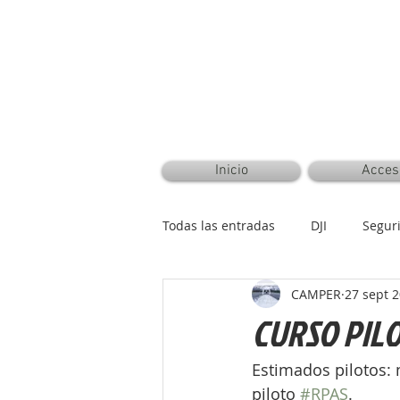
CAMPER AERONAUTICAL™ ®©
Inicio
Acces
Todas las entradas
DJI
Segur
CAMPER
27 sept 
CURSO PIL
Estimados pilotos:
piloto 
#RPAS
.