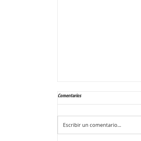
Examen médico desde casa - RAC
Comentarios
100
🚀 ¡Pilotos y futuros egresados
de CAMPER AERONAUTICAL! ✈
Escribir un comentario...
¿Listos para tachar el requisito
médico del RAC 100 sin