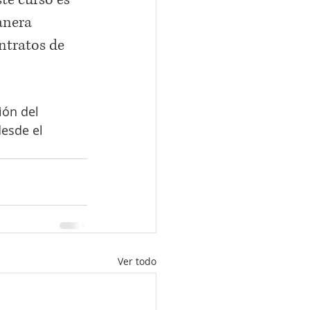
anera 
ntratos de 
ión del 
esde el 
Ver todo