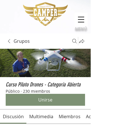
Calidad, compromiso e innovación
MENÚ
Grupos
Curso Piloto Drones - Categoría Abierta
Público
·
230 miembros
Unirse
Discusión
Multimedia
Miembros
Acerca de