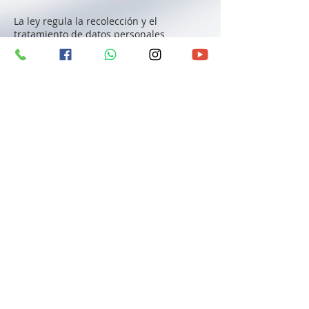
La ley regula la recolección y el
tratamiento de datos personales
efectuado por entidades públicas o
privadas, dentro del país o cuando el
responsable o encargado de la
información no está establecido en el
territorio nacional.
La ley establece que la recolección, uso y
tratamiento de datos personales sólo
puede ejercerse con el consentimiento
previo, expreso e informado del titular.
La ley también prohíbe el tratamiento de
datos parciales, incompletos,
fraccionados o que induzcan a error.
La Ley 1266 de 2008, también conocida
como Ley de Habeas Data, se aplica a
todos los datos personales financieros,
crediticios, comerciales y de servicios
registrados en un banco de datos.