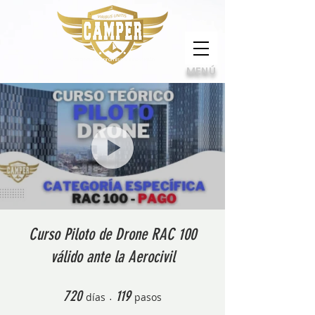
Calidad, compromiso e innovación
MENÚ
Curso Piloto de Drone RAC 100
válido ante la Aerocivil
720 días
119 pasos
720
119
días
pasos