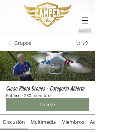
Calidad, compromiso e innovación
MENÚ
Grupos
Curso Piloto Drones - Categoría Abierta
Público
·
230 miembros
Unirse
Discusión
Multimedia
Miembros
Acerca de